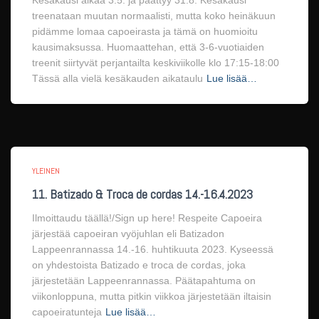
Kesäkausi alkaa 3.5. ja päättyy 31.8. Kesäkausi
treenataan muutan normaalisti, mutta koko heinäkuun
pidämme lomaa capoeirasta ja tämä on huomioitu
kausimaksussa. Huomaattehan, että 3-6-vuotiaiden
treenit siirtyvät perjantailta keskiviikolle klo 17:15-18:00
Tässä alla vielä kesäkauden aikataulu
Lue lisää…
YLEINEN
11. Batizado & Troca de cordas 14.-16.4.2023
Ilmoittaudu täällä!/Sign up here! Respeite Capoeira
järjestää capoeiran vyöjuhlan eli Batizadon
Lappeenrannassa 14.-16. huhtikuuta 2023. Kyseessä
on yhdestoista Batizado e troca de cordas, joka
järjestetään Lappeenrannassa. Päätapahtuma on
viikonloppuna, mutta pitkin viikkoa järjestetään iltaisin
capoeiratunteja
Lue lisää…