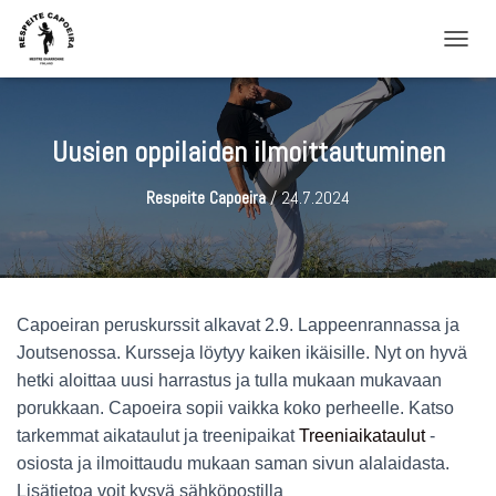
NAVIG
Uusien oppilaiden ilmoittautuminen
Respeite Capoeira
/
24.7.2024
Capoeiran peruskurssit alkavat 2.9. Lappeenrannassa ja
Joutsenossa. Kursseja löytyy kaiken ikäisille. Nyt on hyvä
hetki aloittaa uusi harrastus ja tulla mukaan mukavaan
porukkaan. Capoeira sopii vaikka koko perheelle. Katso
tarkemmat aikataulut ja treenipaikat
Treeniaikataulut
-
osiosta ja ilmoittaudu mukaan saman sivun alalaidasta.
Lisätietoa voit kysyä sähköpostilla