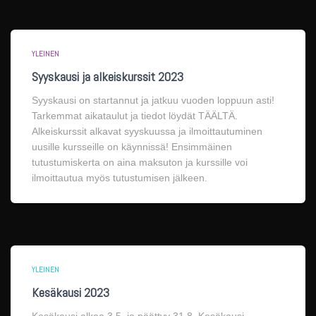
YLEINEN
Syyskausi ja alkeiskurssit 2023
Syyskausi on startannut ja jatkuu vuoden loppuun asti!
Tarkemmat aikataulut ja tiedot löydät TÄÄLTÄ.
Alkeiskurssit alkavat syyskuussa ja ilmoittautuminen
uusille kursseille on käynnissä! Ensimmäinen
tutustumiskerta on aina maksuton ja kurssille voi
ilmoittautua myös tutustumisen jälkeen.
YLEINEN
Kesäkausi 2023