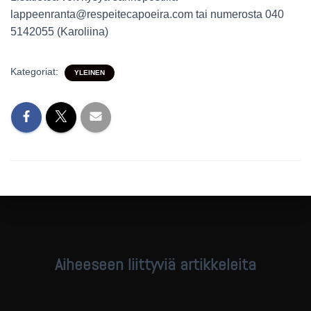
lappeenranta@respeitecapoeira.com tai numerosta 040
5142055 (Karoliina)
Kategoriat:
YLEINEN
Aiheeseen liittyviä artikkeleita