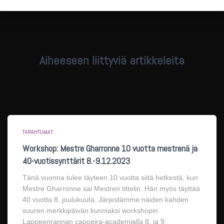
Aiheeseen liittyviä artikkeleita
TAPAHTUMAT
Workshop: Mestre Gharronne 10 vuotta mestrenä ja
40-vuotissynttärit 8.-9.12.2023
Tänä vuonna tulee täyteen 10 vuotta siitä hetkestä, kun
Mestre Gharronne sai Mestren tittelin. Hän myös täyttää
40 vuotta 8. joulukuuta. Järjestämme näiden kahden
suuren merkkipäivän kunniaksi workshopin
Lappeenrannan capoeira-academialla 8. ja 9.