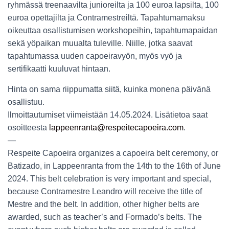
ryhmässä treenaavilta junioreilta ja 100 euroa lapsilta,
100
euroa
opettajilta ja Contramestreiltä. Tapahtumamaksu
oikeuttaa osallistumisen workshopeihin, tapahtumapaidan
sekä yöpaikan muualta tuleville. Niille, jotka saavat
tapahtumassa uuden capoeiravyön, myös vyö ja
sertifikaatti kuuluvat hintaan.
Hinta on sama riippumatta siitä, kuinka monena päivänä
osallistuu.
Ilmoittautumiset viimeistään 14.05.2024. Lisätietoa saat
osoitteesta
lappeenranta@respeitecapoeira.com
.
—
Respeite Capoeira organizes a capoeira belt ceremony, or
Batizado, in Lappeenranta from the 14th to the 16th of June
2024. This belt celebration is very important and special,
because Contramestre Leandro will receive the title of
Mestre and the belt. In addition, other higher belts are
awarded, such as teacher’s and Formado’s belts. The