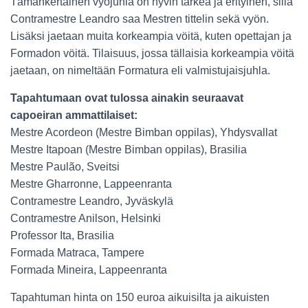
Tämänkertainen vyöjuhla on hyvin tärkeä ja erityinen, sillä
Contramestre Leandro saa Mestren tittelin sekä vyön.
Lisäksi jaetaan muita korkeampia vöitä, kuten opettajan ja
Formadon vöitä. Tilaisuus, jossa tällaisia korkeampia vöitä
jaetaan, on nimeltään Formatura eli valmistujaisjuhla.
Tapahtumaan ovat tulossa ainakin seuraavat
capoeiran ammattilaiset:
Mestre Acordeon (Mestre Bimban oppilas), Yhdysvallat
Mestre Itapoan (Mestre Bimban oppilas), Brasilia
Mestre Paulão, Sveitsi
Mestre Gharronne, Lappeenranta
Contramestre Leandro, Jyväskylä
Contramestre Anilson, Helsinki
Professor Ita, Brasilia
Formada Matraca, Tampere
Formada Mineira, Lappeenranta
Tapahtuman hinta on 150 euroa aikuisilta ja aikuisten