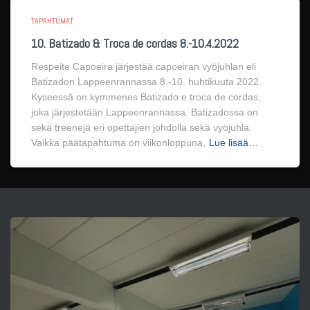
TAPAHTUMAT
10. Batizado & Troca de cordas 8.-10.4.2022
Respeite Capoeira järjestää capoeiran vyöjuhlan eli
Batizadon Lappeenrannassa 8.-10. huhtikuuta 2022.
Kyseessä on kymmenes Batizado e troca de cordas,
joka järjestetään Lappeenrannassa. Batizadossa on
sekä treenejä eri opettajien johdolla sekä vyöjuhla.
Vaikka päätapahtuma on viikonloppuna,
Lue lisää…