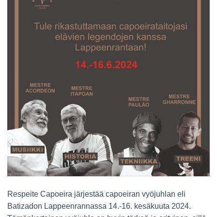
Respeite Capoeira järjestää capoeiran vyöjuhlan eli
Batizadon Lappeenrannassa 14.-16. kesäkuuta 2024.