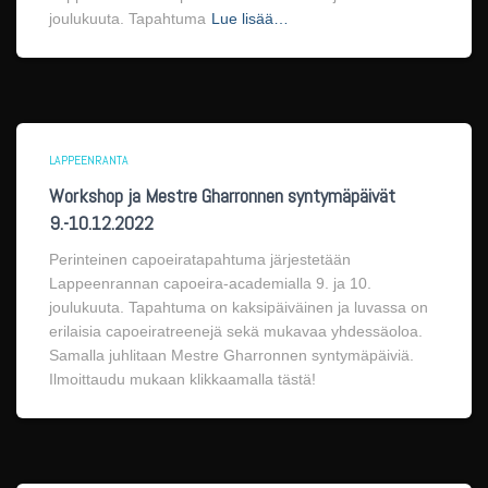
joulukuuta. Tapahtuma
Lue lisää…
LAPPEENRANTA
Workshop ja Mestre Gharronnen syntymäpäivät
9.-10.12.2022
Perinteinen capoeiratapahtuma järjestetään
Lappeenrannan capoeira-academialla 9. ja 10.
joulukuuta. Tapahtuma on kaksipäiväinen ja luvassa on
erilaisia capoeiratreenejä sekä mukavaa yhdessäoloa.
Samalla juhlitaan Mestre Gharronnen syntymäpäiviä.
Ilmoittaudu mukaan klikkaamalla tästä!