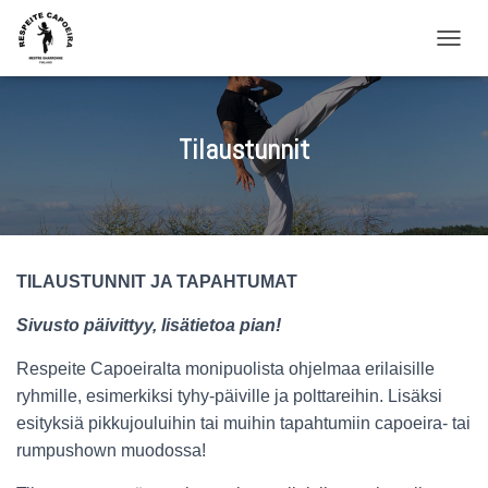
NAVIG
Tilaustunnit
TILAUSTUNNIT JA TAPAHTUMAT
Sivusto päivittyy, lisätietoa pian!
Respeite Capoeiralta monipuolista ohjelmaa erilaisille
ryhmille, esimerkiksi tyhy-päiville ja polttareihin. Lisäksi
esityksiä pikkujouluihin tai muihin tapahtumiin capoeira- tai
rumpushown muodossa!