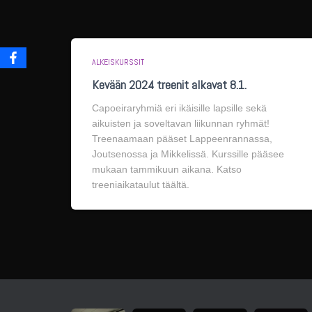
ALKEISKURSSIT
Kevään 2024 treenit alkavat 8.1.
Capoeiraryhmiä eri ikäisille lapsille sekä
aikuisten ja soveltavan liikunnan ryhmät!
Treenaamaan pääset Lappeenrannassa,
Joutsenossa ja Mikkelissä. Kurssille pääsee
mukaan tammikuun aikana. Katso
treeniaikataulut täältä.