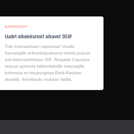
ALKEISKURSSIT
Uudet alkeiskurssit alkavat 30.8!
Tule treenaamaan capoeiraa! Uusille
harrastajille erikoistarjouksena treenit jouluun
asti kokonaishintaan 20€. Respeite Capoeira
tarjoaa opetusta kaikenikäisille treenaajille
kolmessa eri kaupungissa Etelä-Karjalan
alueella. Ilmoittaudu mukaan täältä.