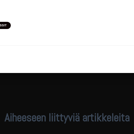
SSIT
Aiheeseen liittyviä artikkeleita