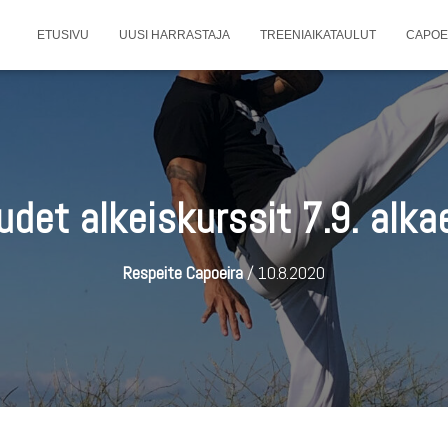
ETUSIVU
UUSI HARRASTAJA
TREENIAIKATAULUT
CAPOE
udet alkeiskurssit 7.9. alka
Respeite Capoeira
/
10.8.2020