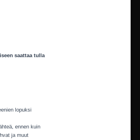
seen saattaa tulla
eenien lopuksi
lähteä, ennen kuin
ahvat ja muut