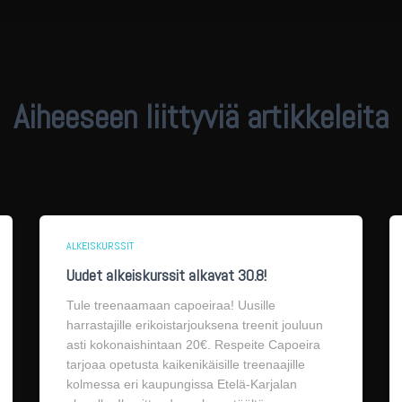
Aiheeseen liittyviä artikkeleita
ALKEISKURSSIT
Uudet alkeiskurssit alkavat 30.8!
Tule treenaamaan capoeiraa! Uusille
harrastajille erikoistarjouksena treenit jouluun
asti kokonaishintaan 20€. Respeite Capoeira
tarjoaa opetusta kaikenikäisille treenaajille
kolmessa eri kaupungissa Etelä-Karjalan