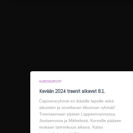
ALKEISKURSSIT
Kevään 2024 treenit alkavat 8.1.
Capoeiraryhmiä eri ikäisille lapsille sekä
aikuisten ja soveltavan liikunnan ryhmät!
Treenaamaan pääset Lappeenrannassa,
Joutsenossa ja Mikkelissä. Kurssille pääsee
mukaan tammikuun aikana. Katso