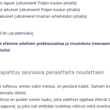
 lapset (ulkotreenit Pulpin koulun pihalla)
 aikuiset (ulkotreenit Pulpin koulun pihalla)
ikuiset (ulkotreenit Imatran urheilutalon pihalla)
3-6v (academialla)
ä elämme edelleen poikkeusaikaa ja muutoksia treenaami
lulla!
apahtuu seuraavia periaatteita noudattaen:
 tullessa, ennen saliin menoa, on pestävä kädet. Samoin tr
mialta lähtöä.
lissä on puolen tunnin tauko, jotta edelliset oppilaat ehtivät 
aapuvat, ja jotta sali ehditään tuulettaa välissä sekä ovenk