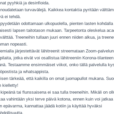
innat pyyhkiä ja desinfioida.
noudatetaan turvavälejä. Kaikkea kontaktia pyritään vältt
yä ei tehdä.
yydetään odottamaan ulkopuolella, pienten lasten kohdalla
isesti lapsen taitotason mukaan. Tarpeetonta oleskelua aca
välttää. Treeneihin tullaan juuri ennen niiden alkua, ja treene
mman nopeasti.
emialla järjestettävät lähitreenit streemataan Zoom-palvelu
ilaita, jotka eivät voi osallistua lähitreeniin Korona-tilanteen
änä. Testaamme ensimmäiset viikot, onko tällä palvelulla ky
öpostista ja whatsappista.
yisen tärkeää, että kaikilla on omat juomapullot mukana. Su
 kielletty!
ipeänä tai flunssaisena ei saa tulla treeneihin. Mikäli on ollu
taa vahintään yksi terve päivä kotona, ennen kuin voi jatkaa
on epävarma, kannattaa jäädä kotiin ja käyttää hyväksi
hdollisuutta.