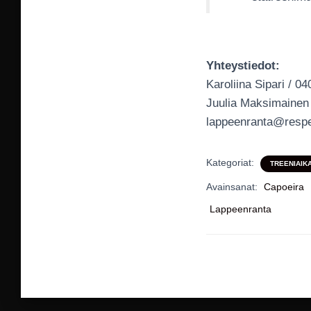
Yhteystiedot:
Karoliina Sipari / 0
Juulia Maksimainen
lappeenranta@respe
Kategoriat:
TREENIAIK
Avainsanat:
Capoeira
Lappeenranta