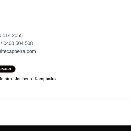
40 514 2055
 / 0400 504 508
itecapoeira.com
ATAULUT
Imatra
Joutseno
Kamppailulaji