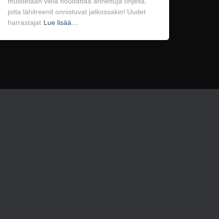
muistetaan vielä noudattaa annettuja ohjeita,
jotta lähitreenit onnistuvat jatkossakin! Uudet
harrastajat
Lue lisää…