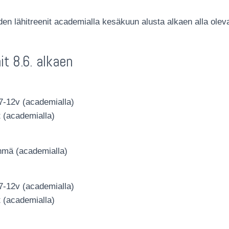
n lähitreenit academialla kesäkuun alusta alkaen alla olev
it 8.6. alkaen
7-12v (academialla)
t (academialla)
hmä (academialla)
7-12v (academialla)
t (academialla)