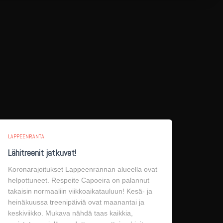
LAPPEENRANTA
Lähitreenit jatkuvat!
Koronarajoitukset Lappeenrannan alueella ovat
helpottuneet. Respeite Capoeira on palannut
takaisin normaaliin viikkoaikatauluun! Kesä- ja
heinäkuussa treenipäiviä ovat maanantai ja
keskiviikko. Mukava nähdä taas kaikkia,