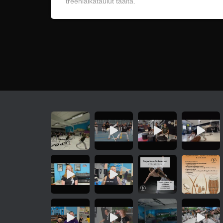
treeniaikataulut täältä.