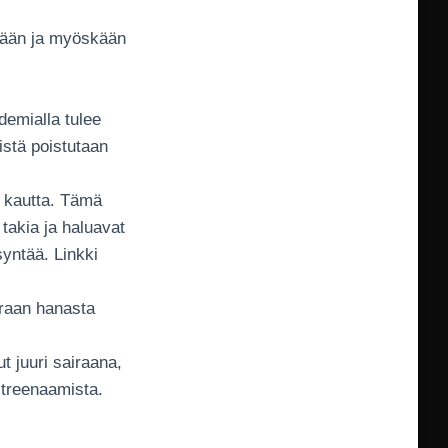
ämään ja myöskään
demialla tulee
istä poistutaan
n kautta. Tämä
 takia ja haluavat
syntää. Linkki
oraan hanasta
t juuri sairaana,
 treenaamista.