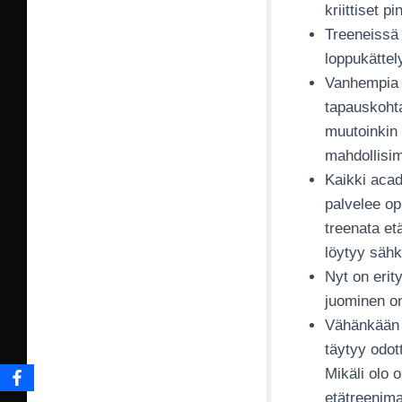
kriittiset p
Treeneissä 
loppukättel
Vanhempia p
tapauskohta
muutoinkin 
mahdollisi
Kaikki acad
palvelee opp
treenata et
löytyy sähk
Nyt on erit
juominen on
Vähänkään k
täytyy odot
Mikäli olo 
etätreenima