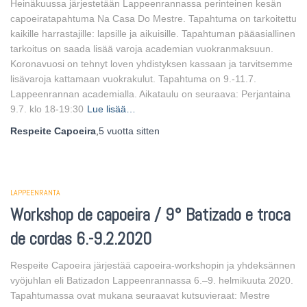
Heinäkuussa järjestetään Lappeenrannassa perinteinen kesän
capoeiratapahtuma Na Casa Do Mestre. Tapahtuma on tarkoitettu
kaikille harrastajille: lapsille ja aikuisille. Tapahtuman pääasiallinen
tarkoitus on saada lisää varoja academian vuokranmaksuun.
Koronavuosi on tehnyt loven yhdistyksen kassaan ja tarvitsemme
lisävaroja kattamaan vuokrakulut. Tapahtuma on 9.-11.7.
Lappeenrannan academialla. Aikataulu on seuraava: Perjantaina
9.7. klo 18-19:30
Lue lisää…
Respeite Capoeira
,
5 vuotta
sitten
LAPPEENRANTA
Workshop de capoeira / 9° Batizado e troca
de cordas 6.-9.2.2020
Respeite Capoeira järjestää capoeira-workshopin ja yhdeksännen
vyöjuhlan eli Batizadon Lappeenrannassa 6.–9. helmikuuta 2020.
Tapahtumassa ovat mukana seuraavat kutsuvieraat: Mestre