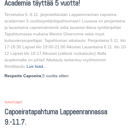
Academia täyttää 5 vuotta!
Tervetuloa 5.-6.11. järjestettävään Lappeenrannan capoeira-
academian 5-vuotissynttäritapahtumaan! Luvassa on perjantaina
ja lauantaina capoeiratreeniä sekä lauantai-iltana synttärijuhlat.
Tapahtumassa mukana Mestre Gharronne sekä muut
kutsuvierasopettajat. Tapahtuman aikataulu: Perjantaina 5.11. klo
17-18:30 Lapset klo 19:00-21:00 Aikuiset Lauantaina 6.11. klo 10-
12 Lapset klo 10-17 Aikuiset (välissä ruokatauko) Illalla
academialla on juhlat! Aikataulu tarkentuu myöhemmin
Ilmoittaudu
Lue lisää…
Respeite Capoeira
,
5 vuotta
sitten
TAPAHTUMAT
Capoeiratapahtuma Lappeenrannassa
9.-11.7.