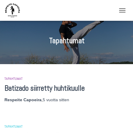
NAVIG
Tapahtumat
TAPAHTUMAT
Batizado siirretty huhtikuulle
Respeite Capoeira
,
5 vuotta
sitten
TAPAHTUMAT