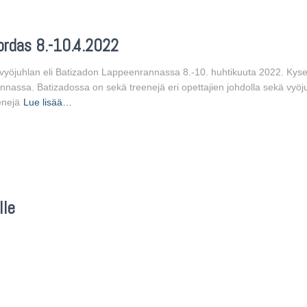
ordas 8.-10.4.2022
 vyöjuhlan eli Batizadon Lappeenrannassa 8.-10. huhtikuuta 2022. Ky
nnassa. Batizadossa on sekä treenejä eri opettajien johdolla sekä vyö
enejä
Lue lisää…
lle