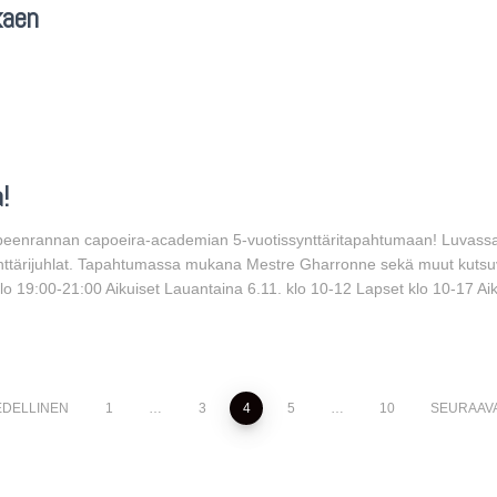
kaen
!
appeenrannan capoeira-academian 5-vuotissynttäritapahtumaan! Luvassa 
synttärijuhlat. Tapahtumassa mukana Mestre Gharronne sekä muut kutsu
lo 19:00-21:00 Aikuiset Lauantaina 6.11. klo 10-12 Lapset klo 10-17 Aik
EDELLINEN
1
…
3
4
5
…
10
SEURAAV