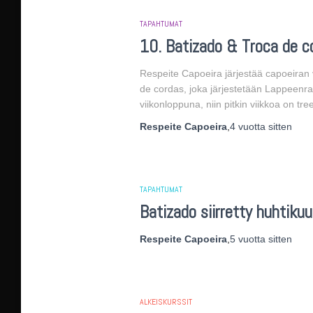
TAPAHTUMAT
10. Batizado & Troca de c
Respeite Capoeira järjestää capoeiran
de cordas, joka järjestetään Lappeenra
viikonloppuna, niin pitkin viikkoa on tre
Respeite Capoeira
,
4 vuotta
sitten
TAPAHTUMAT
Batizado siirretty huhtikuu
Respeite Capoeira
,
5 vuotta
sitten
ALKEISKURSSIT