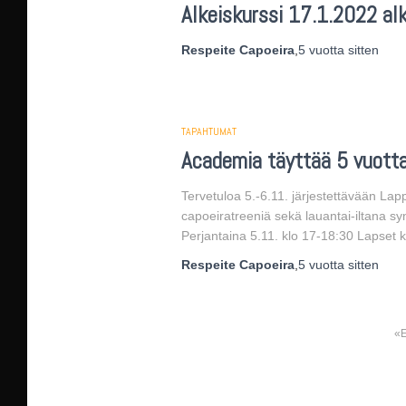
Alkeiskurssi 17.1.2022 al
Respeite Capoeira
,
5 vuotta
sitten
TAPAHTUMAT
Academia täyttää 5 vuotta
Tervetuloa 5.-6.11. järjestettävään L
capoeiratreeniä sekä lauantai-iltana 
Perjantaina 5.11. klo 17-18:30 Lapset k
Respeite Capoeira
,
5 vuotta
sitten
Artikkelien
sivutus