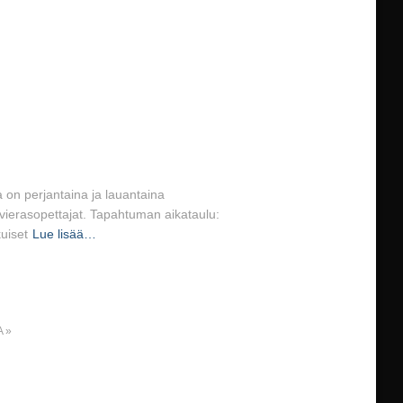
on perjantaina ja lauantaina
vierasopettajat. Tapahtuman aikataulu:
uiset
Lue lisää…
A